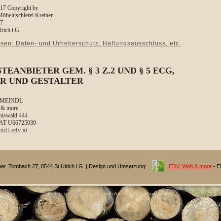
17 Copyright by
öbeltischlerei
Kreiner
27
rich i.G.
esen: Daten- und Urheberschutz, Haftungsausschluss, etc.
TEANBIETER GEM. § 3 Z.2 UND § 5 ECG,
R UND GESTALTER
e MEINDL
 & more
biswald 444
 AT U66725939
dl.edv.at
iner, Tombach 27, 8544 St.Ulrich i.G. | Design und Umsetzung:
EDV, Web & more
- Ei
Joomla template
created with Artisteer by Helmut Meindl.