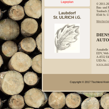
Lageplan
© 2011-20
Bau- und M
Tombach 
Laubdorf
8544 St. Ul
St. ULRICH i.G.
Weiterl
DIENS
AUTO
Annabell
EDV, Web
A-8552 Ei
UID-Nr.:
www.mein
Copyright © 2017 Tischlerei Kre