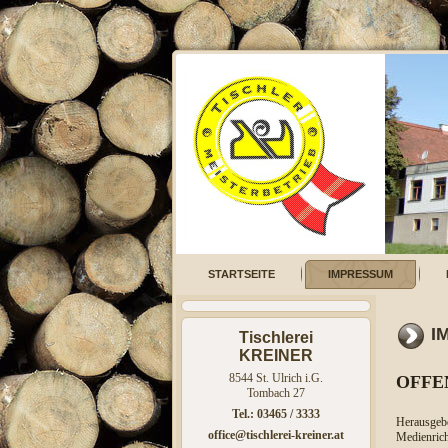
STARTSEITE
IMPRESSUM
I
Tischlerei
KREINER
8544 St. Ulrich i.G.
OFFE
Tombach 27
Tel.: 03465 / 3333
Herausgeb
office@tischlerei-kreiner.at
Medienrich